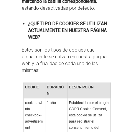
marcando la casilla correspondiente
,
estando desactivadas por defecto.
¿QUÉ TIPO DE COOKIES SE UTILIZAN
ACTUALMENTE EN NUESTRA PÁGINA
WEB?
Estos son los tipos de cookies que
actualmente se utilizan en nuestra página
web y la finalidad de cada una de las
mismas:
COOKIE
DURACIÓ
DESCRIPCIÓN
N
cookielawi
1 año
Establecida por el plugin
nfo-
GDPR Cookie Consent,
checkbox-
esta cookie se utiliza
advertisem
para registrar el
ent
consentimiento del