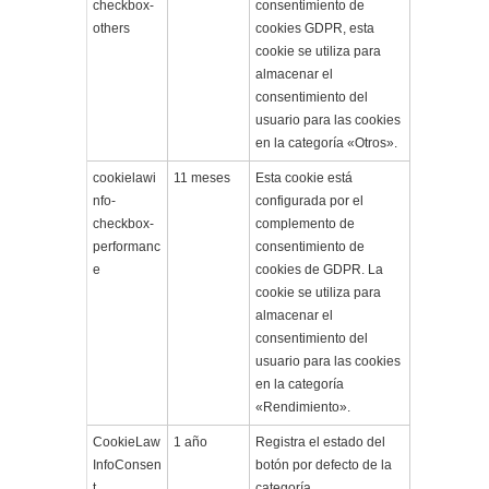
checkbox-
consentimiento de
others
cookies GDPR, esta
cookie se utiliza para
almacenar el
consentimiento del
usuario para las cookies
en la categoría «Otros».
cookielawi
11 meses
Esta cookie está
nfo-
configurada por el
checkbox-
complemento de
performanc
consentimiento de
e
cookies de GDPR. La
cookie se utiliza para
almacenar el
consentimiento del
usuario para las cookies
en la categoría
«Rendimiento».
CookieLaw
1 año
Registra el estado del
InfoConsen
botón por defecto de la
t
categoría